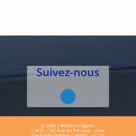
Suivez-nous
©
2026
|
Mentions légales
C.M.D. - 742 Rue du Pré Loup - Zone
d'activités Dombes Cotières - 01120