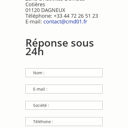
Cotières
01120 DAGNEUX
Téléphone: +33 44 72 26 51 23
E-mail:
contact@cmd01.fr
Réponse sous
24h
Nom :
*Ce n'est pas un nom valide.
*Ce champ est requis.
E-mail :
*Ce n'est pas une adresse valide.
*Ce champ est requis.
Société :
*Ce n'est pas un nom valide.
*Ce champ est requis.
Téléhone :
**Ce n'est pas un numéro valide.
*Ce champ est requis.